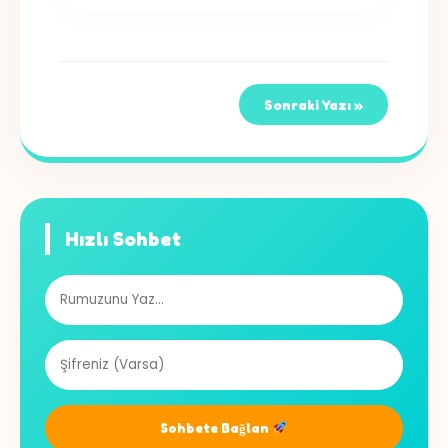
Sonraki Yazı »
Hızlı Sohbet
Sohbete Bağlan