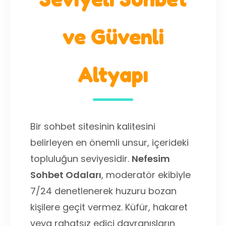
ve Güvenli
Altyapı
Bir sohbet sitesinin kalitesini
belirleyen en önemli unsur, içerideki
topluluğun seviyesidir.
Nefesim
Sohbet Odaları
, moderatör ekibiyle
7/24 denetlenerek huzuru bozan
kişilere geçit vermez. Küfür, hakaret
veya rahatsız edici davranışların