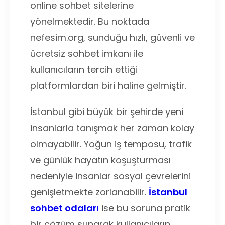
online sohbet sitelerine
yönelmektedir. Bu noktada
nefesim.org, sunduğu hızlı, güvenli ve
ücretsiz sohbet imkanı ile
kullanıcıların tercih ettiği
platformlardan biri haline gelmiştir.
İstanbul gibi büyük bir şehirde yeni
insanlarla tanışmak her zaman kolay
olmayabilir. Yoğun iş temposu, trafik
ve günlük hayatın koşuşturması
nedeniyle insanlar sosyal çevrelerini
genişletmekte zorlanabilir.
İstanbul
sohbet odaları
ise bu soruna pratik
bir çözüm sunarak kullanıcıların