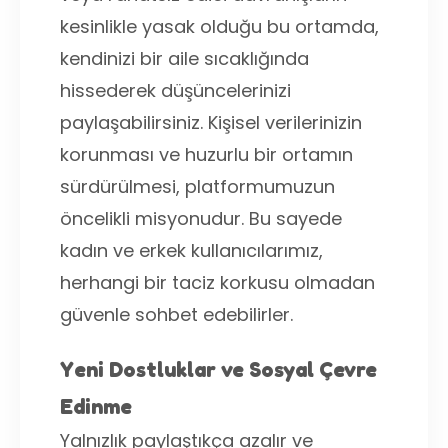
kesinlikle yasak olduğu bu ortamda,
kendinizi bir aile sıcaklığında
hissederek düşüncelerinizi
paylaşabilirsiniz. Kişisel verilerinizin
korunması ve huzurlu bir ortamın
sürdürülmesi, platformumuzun
öncelikli misyonudur. Bu sayede
kadın ve erkek kullanıcılarımız,
herhangi bir taciz korkusu olmadan
güvenle sohbet edebilirler.
Yeni Dostluklar ve Sosyal Çevre
Edinme
Yalnızlık paylaştıkça azalır ve