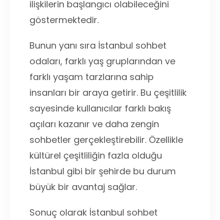
ilişkilerin başlangıcı olabileceğini
göstermektedir.
Bunun yanı sıra İstanbul sohbet
odaları, farklı yaş gruplarından ve
farklı yaşam tarzlarına sahip
insanları bir araya getirir. Bu çeşitlilik
sayesinde kullanıcılar farklı bakış
açıları kazanır ve daha zengin
sohbetler gerçekleştirebilir. Özellikle
kültürel çeşitliliğin fazla olduğu
İstanbul gibi bir şehirde bu durum
büyük bir avantaj sağlar.
Sonuç olarak İstanbul sohbet