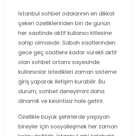
İstanbul sohbet odalarının en dikkat
çeken özelliklerinden biri de günün
her saatinde aktif kullanıcı kitlesine
sahip olmasıdır. Sabah saatlerinden
gece geç saatlere kadar sürekli aktif
olan sohbet ortamı sayesinde
kullanıcılar istedikleri zaman sisteme
giriş yaparak iletişim kurabilir. Bu
durum, sohbet deneyimini daha
dinamik ve kesintisiz hale getirir.
Özellikle büyük şehirlerde yaşayan
bireyler için sosyalleşmek her zaman