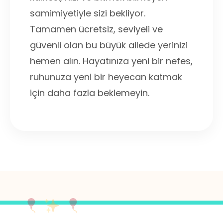
samimiyetiyle sizi bekliyor.
Tamamen ücretsiz, seviyeli ve
güvenli olan bu büyük ailede yerinizi
hemen alın. Hayatınıza yeni bir nefes,
ruhunuza yeni bir heyecan katmak
için daha fazla beklemeyin.