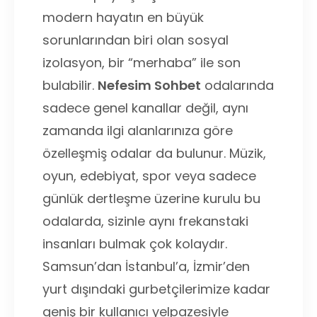
modern hayatın en büyük
sorunlarından biri olan sosyal
izolasyon, bir “merhaba” ile son
bulabilir.
Nefesim Sohbet
odalarında
sadece genel kanallar değil, aynı
zamanda ilgi alanlarınıza göre
özelleşmiş odalar da bulunur. Müzik,
oyun, edebiyat, spor veya sadece
günlük dertleşme üzerine kurulu bu
odalarda, sizinle aynı frekanstaki
insanları bulmak çok kolaydır.
Samsun’dan İstanbul’a, İzmir’den
yurt dışındaki gurbetçilerimize kadar
geniş bir kullanıcı yelpazesiyle