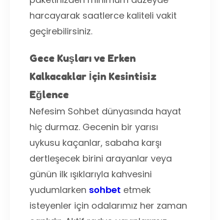
harcayarak saatlerce kaliteli vakit
geçirebilirsiniz.
Gece Kuşları ve Erken
Kalkacaklar İçin Kesintisiz
Eğlence
Nefesim Sohbet dünyasında hayat
hiç durmaz. Gecenin bir yarısı
uykusu kaçanlar, sabaha karşı
dertleşecek birini arayanlar veya
günün ilk ışıklarıyla kahvesini
yudumlarken
sohbet
etmek
isteyenler için odalarımız her zaman