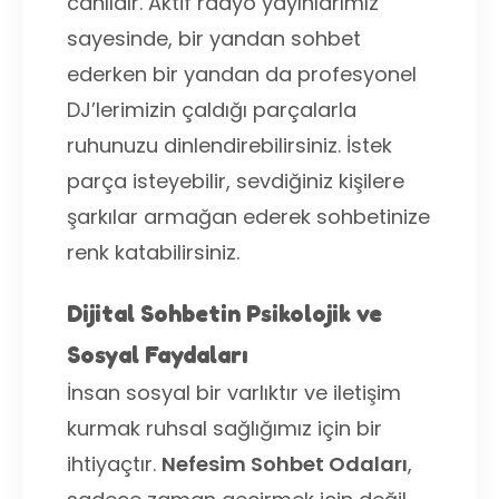
canlıdır. Aktif radyo yayınlarımız
sayesinde, bir yandan sohbet
ederken bir yandan da profesyonel
DJ’lerimizin çaldığı parçalarla
ruhunuzu dinlendirebilirsiniz. İstek
parça isteyebilir, sevdiğiniz kişilere
şarkılar armağan ederek sohbetinize
renk katabilirsiniz.
Dijital Sohbetin Psikolojik ve
Sosyal Faydaları
İnsan sosyal bir varlıktır ve iletişim
kurmak ruhsal sağlığımız için bir
ihtiyaçtır.
Nefesim Sohbet Odaları
,