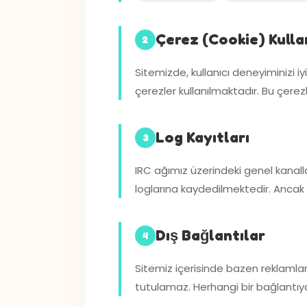
Çerez (Cookie) Kulla
2
Sitemizde, kullanıcı deneyiminizi iy
çerezler kullanılmaktadır. Bu çerezler
Log Kayıtları
3
IRC ağımız üzerindeki genel kanal
loglarına kaydedilmektedir. Ancak
Dış Bağlantılar
4
Sitemiz içerisinde bazen reklamlar v
tutulamaz. Herhangi bir bağlantıya t