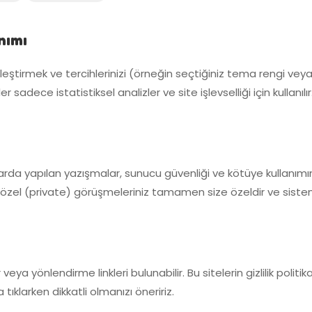
nımı
ileştirmek ve tercihlerinizi (örneğin seçtiğiniz tema rengi veya
 sadece istatistiksel analizler ve site işlevselliği için kullanılır
larda yapılan yazışmalar, sunucu güvenliği ve kötüye kullanı
 özel (private) görüşmeleriniz tamamen size özeldir ve sistem
eya yönlendirme linkleri bulunabilir. Bu sitelerin gizlilik poli
ıklarken dikkatli olmanızı öneririz.