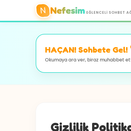
N
Nefesim
EĞLENCELI SOHBET A
HAÇAN! Sohbete Gel! 
Okumaya ara ver, biraz muhabbet et
Gizlilik Politik