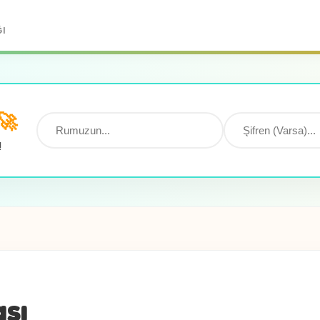
ĞI
🚀
!
ası