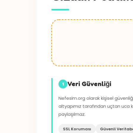
Veri Güvenliği
1
Nefesim.org olarak kişisel güvenli
altyapımız tarafından uçtan uca ko
paylaşılmaz.
SSL Koruması
Güvenli Veritab